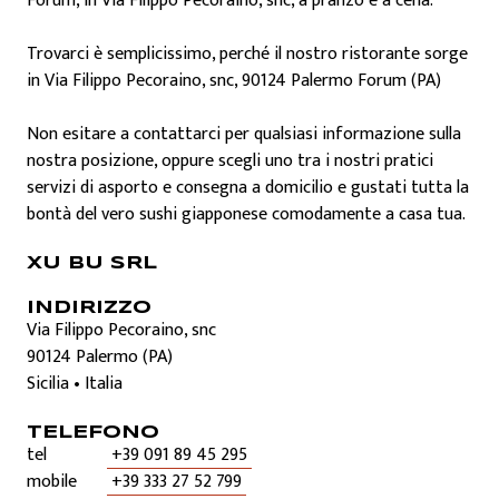
Forum, in Via Filippo Pecoraino, snc, a pranzo e a cena.
Trovarci è semplicissimo, perché il nostro ristorante sorge
in Via Filippo Pecoraino, snc, 90124 Palermo Forum (PA)
Non esitare a contattarci per qualsiasi informazione sulla
nostra posizione, oppure scegli uno tra i nostri pratici
servizi di asporto e consegna a domicilio e gustati tutta la
bontà del vero sushi giapponese comodamente a casa tua.
XU BU SRL
INDIRIZZO
Via Filippo Pecoraino, snc
90124
Palermo
(PA)
Sicilia
•
Italia
TELEFONO
tel
+39 091 89 45 295
mobile
+39 333 27 52 799