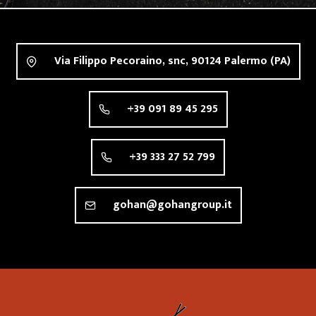
Via Filippo Pecoraino, snc,
90124
Palermo
(PA)
+39 091 89 45 295
+39 333 27 52 799
gohan@gohangroup.it
Ristorante